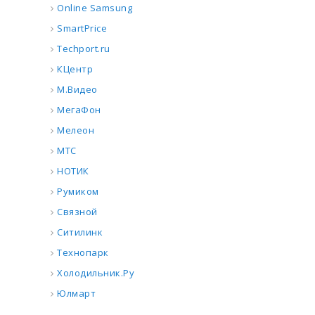
Online Samsung
SmartPrice
Techport.ru
КЦентр
М.Видео
МегаФон
Мелеон
МТС
НОТИК
Румиком
Связной
Ситилинк
Технопарк
Холодильник.Ру
Юлмарт