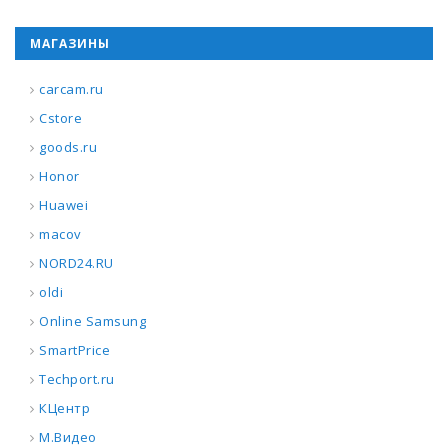
МАГАЗИНЫ
carcam.ru
Cstore
goods.ru
Honor
Huawei
macov
NORD24.RU
oldi
Online Samsung
SmartPrice
Techport.ru
КЦентр
М.Видео