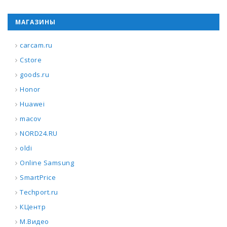
МАГАЗИНЫ
carcam.ru
Cstore
goods.ru
Honor
Huawei
macov
NORD24.RU
oldi
Online Samsung
SmartPrice
Techport.ru
КЦентр
М.Видео