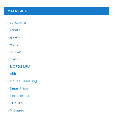
МАГАЗИНЫ
carcam.ru
Cstore
goods.ru
Honor
Huawei
macov
NORD24.RU
oldi
Online Samsung
SmartPrice
Techport.ru
КЦентр
М.Видео