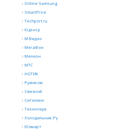
Online Samsung
SmartPrice
Techport.ru
КЦентр
М.Видео
МегаФон
Мелеон
МТС
НОТИК
Румиком
Связной
Ситилинк
Технопарк
Холодильник.Ру
Юлмарт