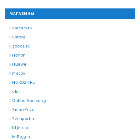
МАГАЗИНЫ
carcam.ru
Cstore
goods.ru
Honor
Huawei
macov
NORD24.RU
oldi
Online Samsung
SmartPrice
Techport.ru
КЦентр
М.Видео