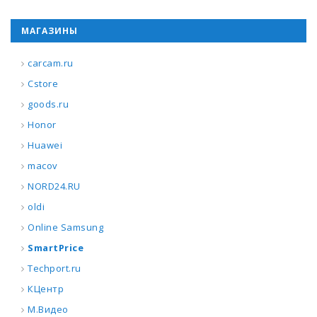
МАГАЗИНЫ
carcam.ru
Cstore
goods.ru
Honor
Huawei
macov
NORD24.RU
oldi
Online Samsung
SmartPrice
Techport.ru
КЦентр
М.Видео