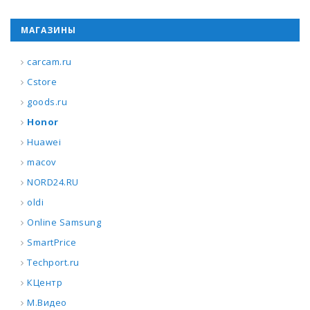
МАГАЗИНЫ
carcam.ru
Cstore
goods.ru
Honor
Huawei
macov
NORD24.RU
oldi
Online Samsung
SmartPrice
Techport.ru
КЦентр
М.Видео