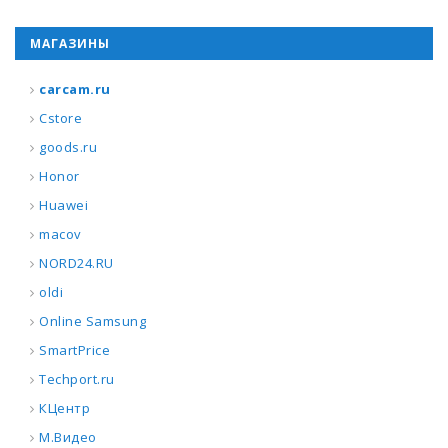
МАГАЗИНЫ
carcam.ru
Cstore
goods.ru
Honor
Huawei
macov
NORD24.RU
oldi
Online Samsung
SmartPrice
Techport.ru
КЦентр
М.Видео