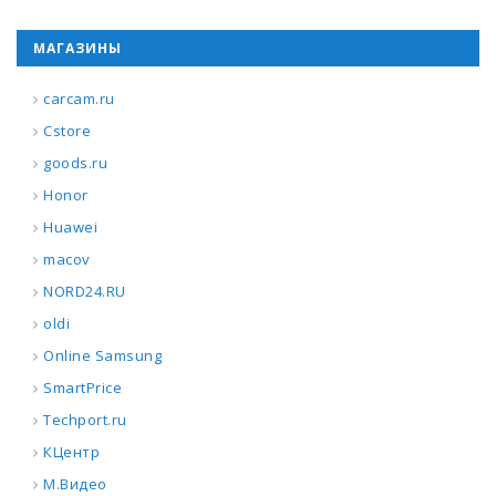
МАГАЗИНЫ
carcam.ru
Cstore
goods.ru
Honor
Huawei
macov
NORD24.RU
oldi
Online Samsung
SmartPrice
Techport.ru
КЦентр
М.Видео