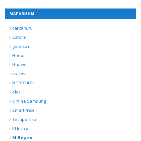
МАГАЗИНЫ
carcam.ru
Cstore
goods.ru
Honor
Huawei
macov
NORD24.RU
oldi
Online Samsung
SmartPrice
Techport.ru
КЦентр
М.Видео