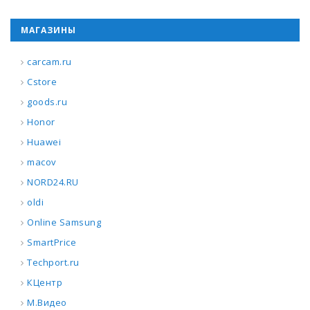
МАГАЗИНЫ
carcam.ru
Cstore
goods.ru
Honor
Huawei
macov
NORD24.RU
oldi
Online Samsung
SmartPrice
Techport.ru
КЦентр
М.Видео