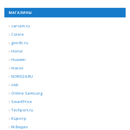
МАГАЗИНЫ
carcam.ru
Cstore
goods.ru
Honor
Huawei
macov
NORD24.RU
oldi
Online Samsung
SmartPrice
Techport.ru
КЦентр
М.Видео