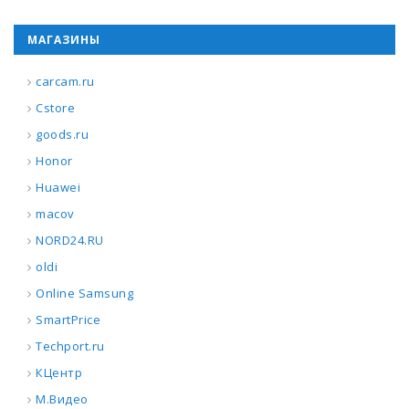
МАГАЗИНЫ
carcam.ru
Cstore
goods.ru
Honor
Huawei
macov
NORD24.RU
oldi
Online Samsung
SmartPrice
Techport.ru
КЦентр
М.Видео