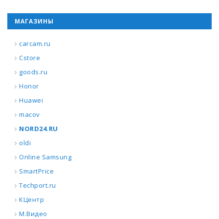
МАГАЗИНЫ
carcam.ru
Cstore
goods.ru
Honor
Huawei
macov
NORD24.RU
oldi
Online Samsung
SmartPrice
Techport.ru
КЦентр
М.Видео