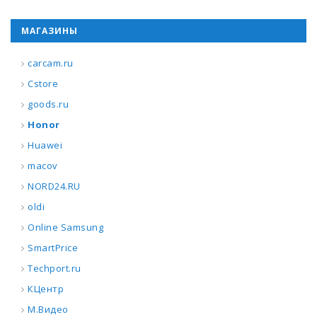
МАГАЗИНЫ
carcam.ru
Cstore
goods.ru
Honor
Huawei
macov
NORD24.RU
oldi
Online Samsung
SmartPrice
Techport.ru
КЦентр
М.Видео