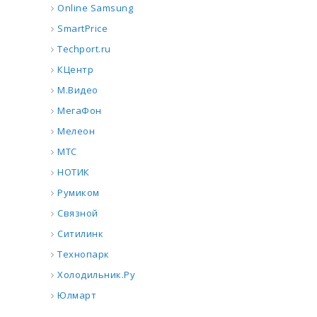
Online Samsung
SmartPrice
Techport.ru
КЦентр
М.Видео
МегаФон
Мелеон
МТС
НОТИК
Румиком
Связной
Ситилинк
Технопарк
Холодильник.Ру
Юлмарт