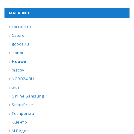
МАГАЗИНЫ
carcam.ru
Cstore
goods.ru
Honor
Huawei
macov
NORD24.RU
oldi
Online Samsung
SmartPrice
Techport.ru
КЦентр
М.Видео