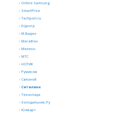
Online Samsung
SmartPrice
Techport.ru
КЦентр
М.Видео
МегаФон
Мелеон
МТС
НОТИК
Румиком
Связной
Ситилинк
Технопарк
Холодильник.Ру
Юлмарт