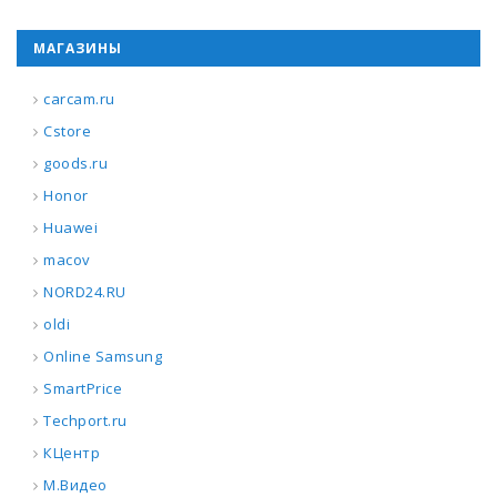
МАГАЗИНЫ
carcam.ru
Cstore
goods.ru
Honor
Huawei
macov
NORD24.RU
oldi
Online Samsung
SmartPrice
Techport.ru
КЦентр
М.Видео