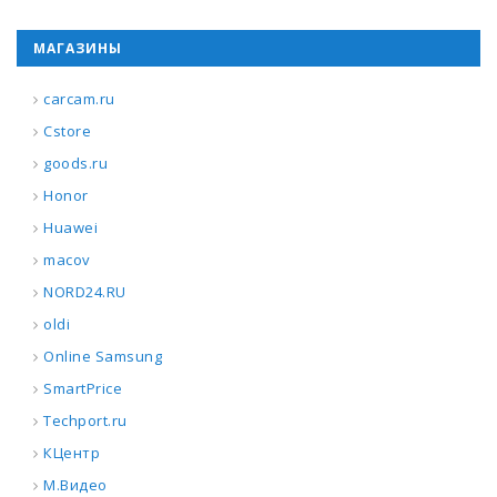
МАГАЗИНЫ
carcam.ru
Cstore
goods.ru
Honor
Huawei
macov
NORD24.RU
oldi
Online Samsung
SmartPrice
Techport.ru
КЦентр
М.Видео