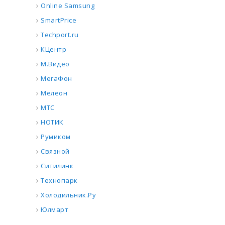
Online Samsung
SmartPrice
Techport.ru
КЦентр
М.Видео
МегаФон
Мелеон
МТС
НОТИК
Румиком
Связной
Ситилинк
Технопарк
Холодильник.Ру
Юлмарт