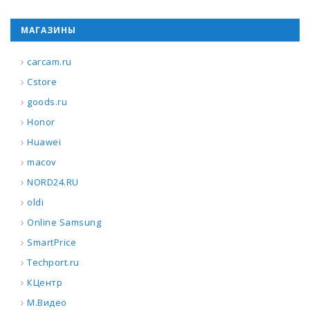
МАГАЗИНЫ
carcam.ru
Cstore
goods.ru
Honor
Huawei
macov
NORD24.RU
oldi
Online Samsung
SmartPrice
Techport.ru
КЦентр
М.Видео