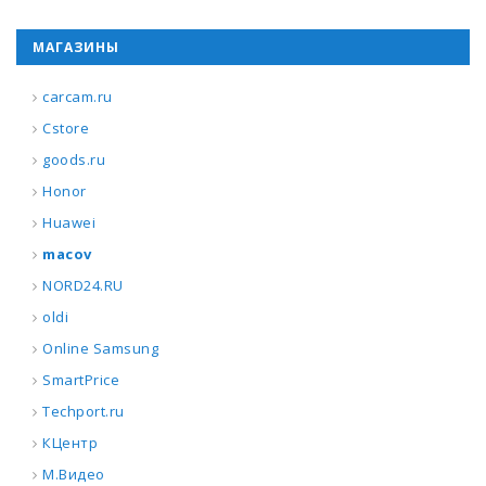
МАГАЗИНЫ
carcam.ru
Cstore
goods.ru
Honor
Huawei
macov
NORD24.RU
oldi
Online Samsung
SmartPrice
Techport.ru
КЦентр
М.Видео