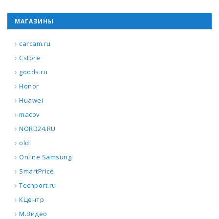
МАГАЗИНЫ
carcam.ru
Cstore
goods.ru
Honor
Huawei
macov
NORD24.RU
oldi
Online Samsung
SmartPrice
Techport.ru
КЦентр
М.Видео