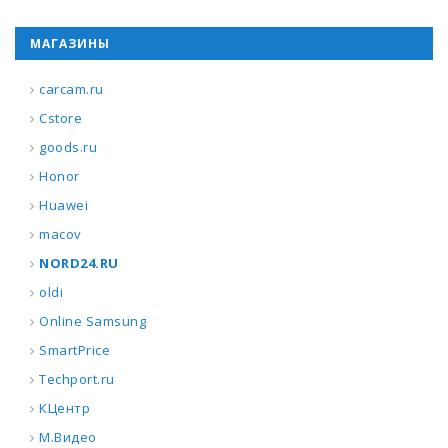
МАГАЗИНЫ
carcam.ru
Cstore
goods.ru
Honor
Huawei
macov
NORD24.RU
oldi
Online Samsung
SmartPrice
Techport.ru
КЦентр
М.Видео