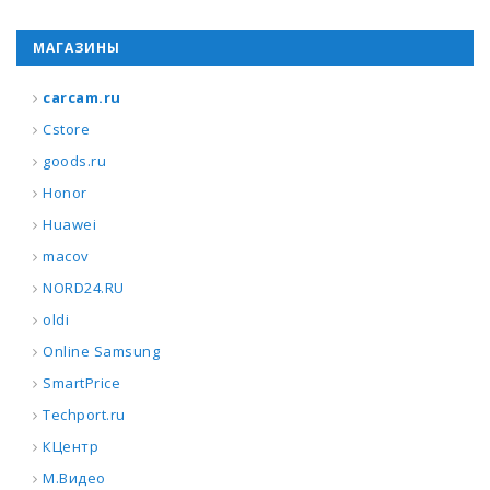
МАГАЗИНЫ
carcam.ru
Cstore
goods.ru
Honor
Huawei
macov
NORD24.RU
oldi
Online Samsung
SmartPrice
Techport.ru
КЦентр
М.Видео