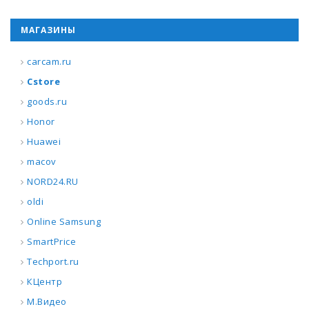
МАГАЗИНЫ
carcam.ru
Cstore
goods.ru
Honor
Huawei
macov
NORD24.RU
oldi
Online Samsung
SmartPrice
Techport.ru
КЦентр
М.Видео