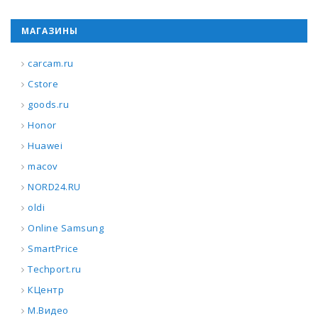
МАГАЗИНЫ
carcam.ru
Cstore
goods.ru
Honor
Huawei
macov
NORD24.RU
oldi
Online Samsung
SmartPrice
Techport.ru
КЦентр
М.Видео