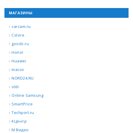
МАГАЗИНЫ
carcam.ru
Cstore
goods.ru
Honor
Huawei
macov
NORD24.RU
oldi
Online Samsung
SmartPrice
Techport.ru
КЦентр
М.Видео