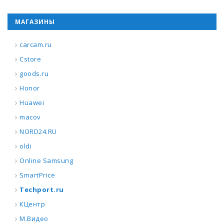
МАГАЗИНЫ
carcam.ru
Cstore
goods.ru
Honor
Huawei
macov
NORD24.RU
oldi
Online Samsung
SmartPrice
Techport.ru
КЦентр
М.Видео