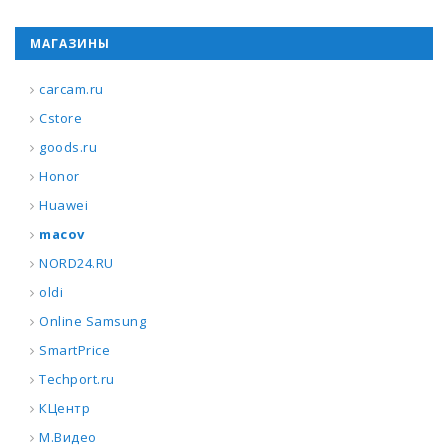
МАГАЗИНЫ
carcam.ru
Cstore
goods.ru
Honor
Huawei
macov
NORD24.RU
oldi
Online Samsung
SmartPrice
Techport.ru
КЦентр
М.Видео