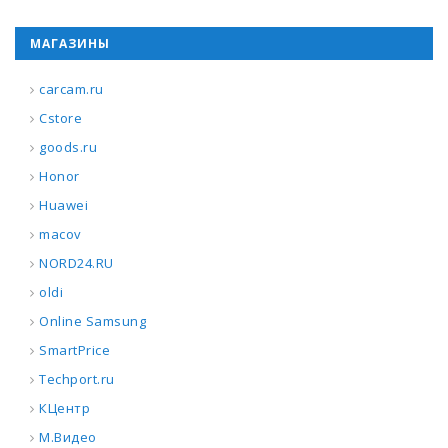
МАГАЗИНЫ
carcam.ru
Cstore
goods.ru
Honor
Huawei
macov
NORD24.RU
oldi
Online Samsung
SmartPrice
Techport.ru
КЦентр
М.Видео