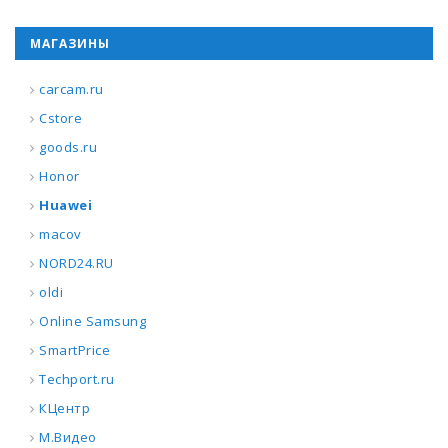
МАГАЗИНЫ
carcam.ru
Cstore
goods.ru
Honor
Huawei
macov
NORD24.RU
oldi
Online Samsung
SmartPrice
Techport.ru
КЦентр
М.Видео