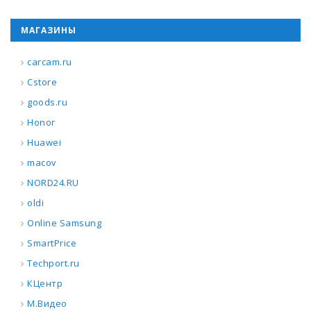
МАГАЗИНЫ
carcam.ru
Cstore
goods.ru
Honor
Huawei
macov
NORD24.RU
oldi
Online Samsung
SmartPrice
Techport.ru
КЦентр
М.Видео