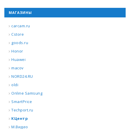
МАГАЗИНЫ
carcam.ru
Cstore
goods.ru
Honor
Huawei
macov
NORD24.RU
oldi
Online Samsung
SmartPrice
Techport.ru
КЦентр
М.Видео