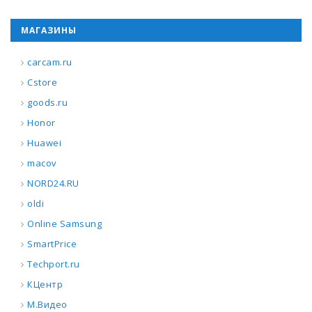
МАГАЗИНЫ
carcam.ru
Cstore
goods.ru
Honor
Huawei
macov
NORD24.RU
oldi
Online Samsung
SmartPrice
Techport.ru
КЦентр
М.Видео