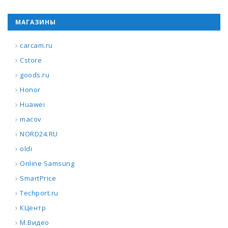
МАГАЗИНЫ
carcam.ru
Cstore
goods.ru
Honor
Huawei
macov
NORD24.RU
oldi
Online Samsung
SmartPrice
Techport.ru
КЦентр
М.Видео