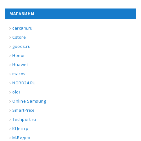
МАГАЗИНЫ
carcam.ru
Cstore
goods.ru
Honor
Huawei
macov
NORD24.RU
oldi
Online Samsung
SmartPrice
Techport.ru
КЦентр
М.Видео