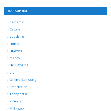
МАГАЗИНЫ
carcam.ru
Cstore
goods.ru
Honor
Huawei
macov
NORD24.RU
oldi
Online Samsung
SmartPrice
Techport.ru
КЦентр
М.Видео