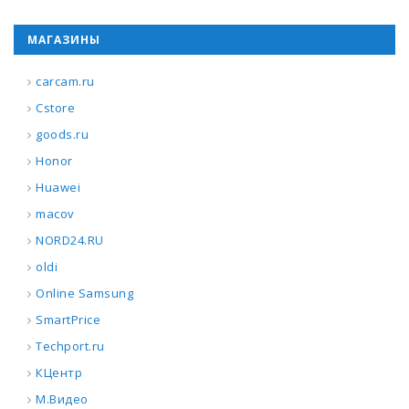
МАГАЗИНЫ
carcam.ru
Cstore
goods.ru
Honor
Huawei
macov
NORD24.RU
oldi
Online Samsung
SmartPrice
Techport.ru
КЦентр
М.Видео