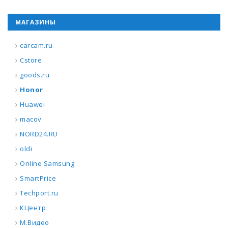
МАГАЗИНЫ
carcam.ru
Cstore
goods.ru
Honor
Huawei
macov
NORD24.RU
oldi
Online Samsung
SmartPrice
Techport.ru
КЦентр
М.Видео