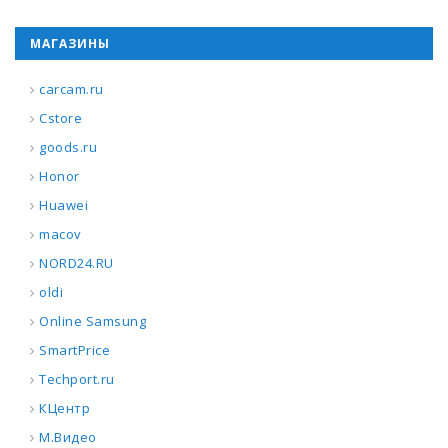
МАГАЗИНЫ
carcam.ru
Cstore
goods.ru
Honor
Huawei
macov
NORD24.RU
oldi
Online Samsung
SmartPrice
Techport.ru
КЦентр
М.Видео