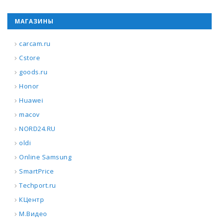
МАГАЗИНЫ
carcam.ru
Cstore
goods.ru
Honor
Huawei
macov
NORD24.RU
oldi
Online Samsung
SmartPrice
Techport.ru
КЦентр
М.Видео