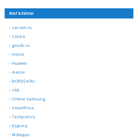
МАГАЗИНЫ
carcam.ru
Cstore
goods.ru
Honor
Huawei
macov
NORD24.RU
oldi
Online Samsung
SmartPrice
Techport.ru
КЦентр
М.Видео