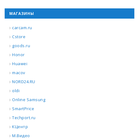
МАГАЗИНЫ
carcam.ru
Cstore
goods.ru
Honor
Huawei
macov
NORD24.RU
oldi
Online Samsung
SmartPrice
Techport.ru
КЦентр
М.Видео