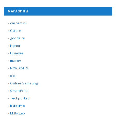
МАГАЗИНЫ
carcam.ru
Cstore
goods.ru
Honor
Huawei
macov
NORD24.RU
oldi
Online Samsung
SmartPrice
Techport.ru
КЦентр
М.Видео