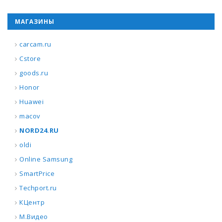
МАГАЗИНЫ
carcam.ru
Cstore
goods.ru
Honor
Huawei
macov
NORD24.RU
oldi
Online Samsung
SmartPrice
Techport.ru
КЦентр
М.Видео