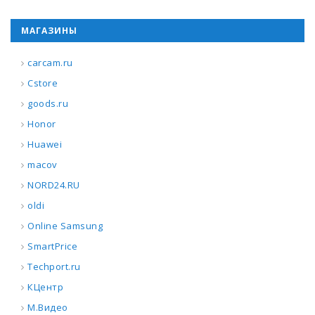
МАГАЗИНЫ
carcam.ru
Cstore
goods.ru
Honor
Huawei
macov
NORD24.RU
oldi
Online Samsung
SmartPrice
Techport.ru
КЦентр
М.Видео