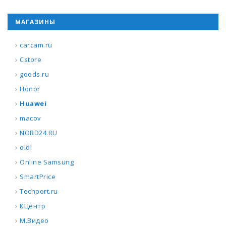
МАГАЗИНЫ
carcam.ru
Cstore
goods.ru
Honor
Huawei
macov
NORD24.RU
oldi
Online Samsung
SmartPrice
Techport.ru
КЦентр
М.Видео